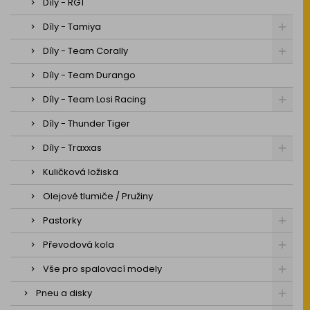
Díly - RGT
Díly - Tamiya
Díly - Team Corally
Díly - Team Durango
Díly - Team Losi Racing
Díly - Thunder Tiger
Díly - Traxxas
Kuličková ložiska
Olejové tlumiče / Pružiny
Pastorky
Převodová kola
Vše pro spalovací modely
Pneu a disky