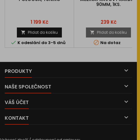
90MM, 1KS.
Cena
Cena
1 199 Kč
239 Kč
Přidat do košíku
Přidat do košíku




K odeslání do 3-5 dnů
Na dotaz

PRODUKTY

NAŠE SPOLEČNOST

VÁŠ ÚČET

KONTAKT
Vrácení zboží / odstoupení od smlouvy