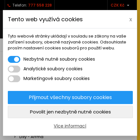

Telefon:
777 558 228
CZK Kč
Tento web využívá cookies
x
Tyto webové stránky ukládají v souladu se zákony na vaše
zařízení soubory, obecně nazývané cookies. Odsouhlaste
0



shopping_cart
prosím nastavení cookies souborů pro použití webu.
Nezbytně nutné soubory cookies
Analytické soubory cookies
RC AUTA
Marketingové soubory cookies
Sestavená auta elektro
Stavebnice aut elektro
Přijmout všechny soubory cookies
Auta na spalovací motor
Povolit jen nezbytně nutné cookies
Náhradní díly
Díly - ABSIMA
Více informací
Díly - Arrma