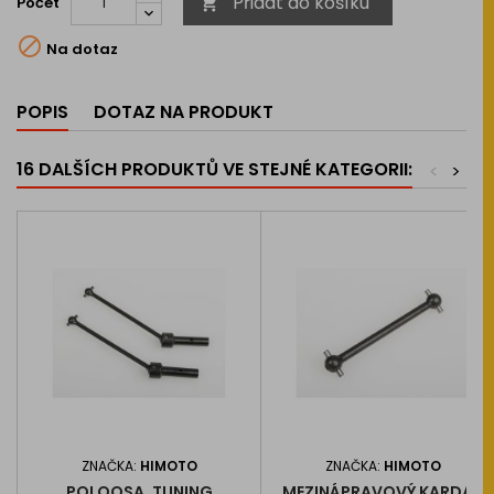
Přidat do košíku
Počet


Na dotaz
POPIS
DOTAZ NA PRODUKT
16 DALŠÍCH PRODUKTŮ VE STEJNÉ KATEGORII:
<
>
ZNAČKA:
HIMOTO
ZNAČKA:
HIMOTO
POLOOSA, TUNING
MEZINÁPRAVOVÝ KARDAN