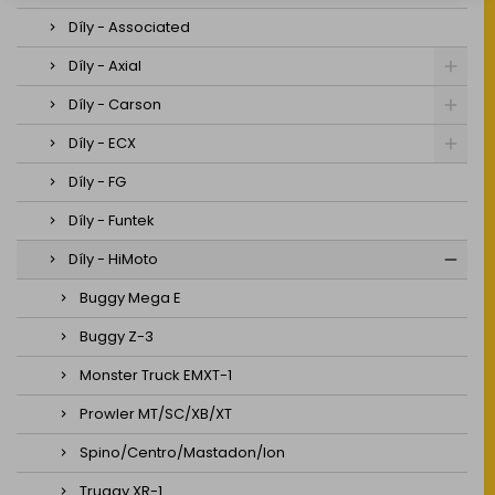
Díly - Associated
Díly - Axial
Díly - Carson
Díly - ECX
Díly - FG
Díly - Funtek
Díly - HiMoto
Buggy Mega E
Buggy Z-3
Monster Truck EMXT-1
Prowler MT/SC/XB/XT
Spino/Centro/Mastadon/Ion
Truggy XR-1