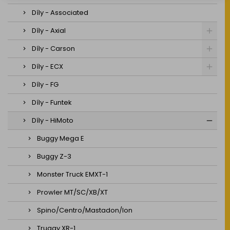
Díly - Associated
Díly - Axial
Díly - Carson
Díly - ECX
Díly - FG
Díly - Funtek
Díly - HiMoto
Buggy Mega E
Buggy Z-3
Monster Truck EMXT-1
Prowler MT/SC/XB/XT
Spino/Centro/Mastadon/Ion
Truggy XR-1