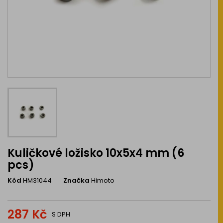
Kuličkové ložisko 10x5x4 mm (6
pcs)
Kód
HM31044
Značka
Himoto
287 Kč
S DPH