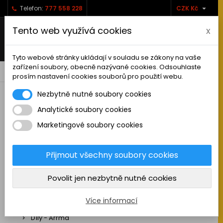

Telefon:
777 558 228
CZK Kč
Tento web využívá cookies
x
Tyto webové stránky ukládají v souladu se zákony na vaše
zařízení soubory, obecně nazývané cookies. Odsouhlaste
0



shopping_cart
prosím nastavení cookies souborů pro použití webu.
Nezbytně nutné soubory cookies
Analytické soubory cookies
RC AUTA
Marketingové soubory cookies
Sestavená auta elektro
Stavebnice aut elektro
Přijmout všechny soubory cookies
Auta na spalovací motor
Povolit jen nezbytně nutné cookies
Náhradní díly
Díly - ABSIMA
Více informací
Díly - Arrma