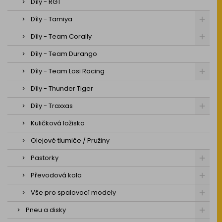
Díly - RGT
Díly - Tamiya
Díly - Team Corally
Díly - Team Durango
Díly - Team Losi Racing
Díly - Thunder Tiger
Díly - Traxxas
Kuličková ložiska
Olejové tlumiče / Pružiny
Pastorky
Převodová kola
Vše pro spalovací modely
Pneu a disky