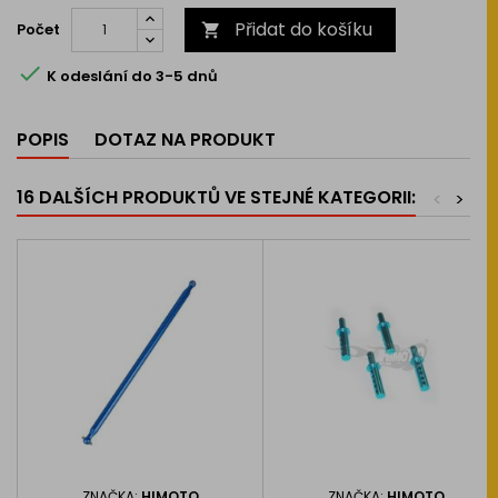
Přidat do košíku
Počet


K odeslání do 3-5 dnů
POPIS
DOTAZ NA PRODUKT
16 DALŠÍCH PRODUKTŮ VE STEJNÉ KATEGORII:
<
>
ZNAČKA:
HIMOTO
ZNAČKA:
HIMOTO