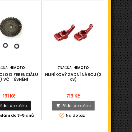
AČKA:
HIMOTO
ZNAČKA:
HIMOTO
ZNAČ
OLO DIFERENCIÁLU
HLINÍKOVÝ ZADNÍ NÁBOJ (2
MEZINÁPR
) VČ. TĚSNĚNÍ
KS)
- CENT
(
Cena
Cena
191 Kč
719 Kč
Přidat do košíku
Přidat do košíku
Při




slání do 3-5 dnů
Na dotaz
N