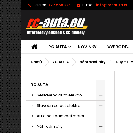
Telefon:
777 558 228
E-mail:
info@rc-auta.eu
RC AUTA
NOVINKY
VÝPRODEJ
Domů
RC AUTA
Náhradní díly
Díly - Hi
RC AUTA
Sestavená auta elektro
Stavebnice aut elektro
Auta na spalovací motor
Náhradní díly