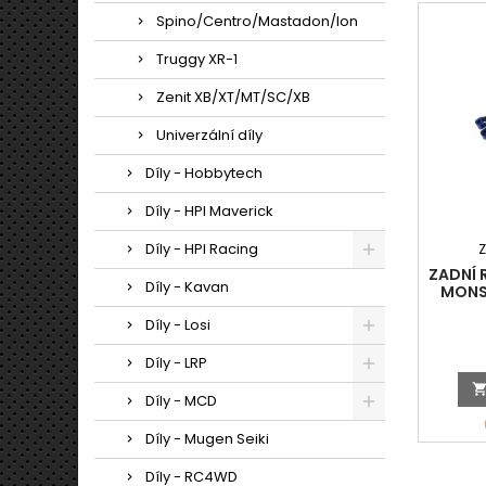
Spino/Centro/Mastadon/Ion
Truggy XR-1
Zenit XB/XT/MT/SC/XB
Univerzální díly
Díly - Hobbytech
Díly - HPI Maverick
Díly - HPI Racing
ZADNÍ 
Díly - Kavan
MONST
Díly - Losi
Díly - LRP
Díly - MCD
Díly - Mugen Seiki
Díly - RC4WD