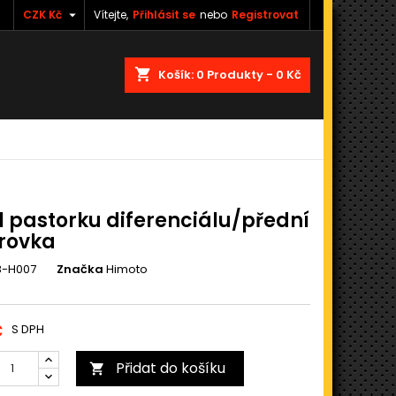

CZK Kč
Vítejte,
Přihlásit se
nebo
Registrovat
shopping_cart
Košík:
0
Produkty - 0 Kč
l pastorku diferenciálu/přední
rovka
-H007
Značka
Himoto
č
S DPH
Přidat do košíku
