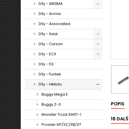
Díly - ABSIMA
Díly - Arrma
Díly - Associated
Díly - Axial
Díly - Carson
Díly - ECX
Díly - FG
Díly - Funtek
Díly - HiMoto
Buggy Mega E
POPIS
Buggy Z-3
Monster Truck EMXT-1
16 DALŠ
Prowler MT/SC/XB/XT