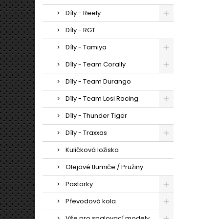
Díly - Reely
Díly - RGT
Díly - Tamiya
Díly - Team Corally
Díly - Team Durango
Díly - Team Losi Racing
Díly - Thunder Tiger
Díly - Traxxas
Kuličková ložiska
Olejové tlumiče / Pružiny
Pastorky
Převodová kola
Vše pro spalovací modely