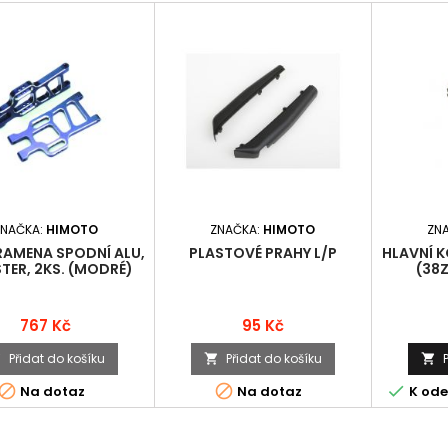
ZNAČKA:
HIMOTO
ZNAČKA:
HIMOTO
ZN
RAMENA SPODNÍ ALU,
PLASTOVÉ PRAHY L/P
HLAVNÍ K
ER, 2KS. (MODRÉ)
(38Z
Cena
Cena
767 Kč
95 Kč
Přidat do košíku
Přidat do košíku






Na dotaz
Na dotaz
K ode