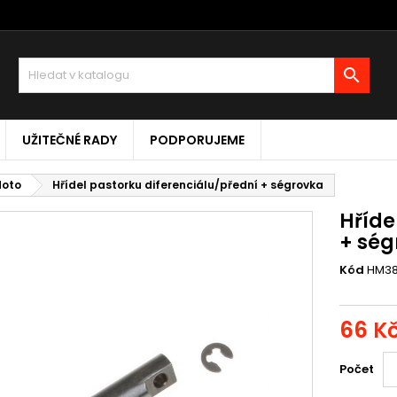

UŽITEČNÉ RADY
PODPORUJEME
Moto
Hřídel pastorku diferenciálu/přední + ségrovka
Hříde
+ ség
Kód
HM38
66 K
Počet