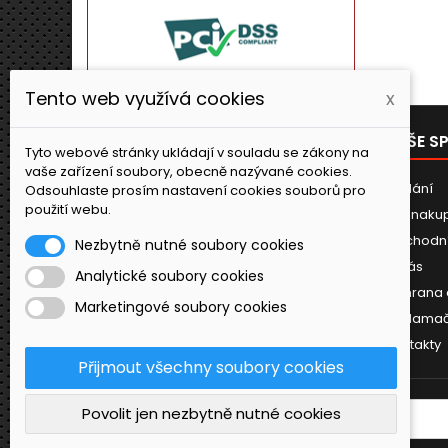
Tento web využívá cookies
x
PRODUKTY
NAŠE S
Tyto webové stránky ukládají v souladu se zákony na
vaše zařízení soubory, obecně nazývané cookies.
Novinky
Dodání
Odsouhlaste prosím nastavení cookies souborů pro
použití webu.
Jak naku
Obchodn
Nezbytně nutné soubory cookies
O nás
Analytické soubory cookies
Ochrana 
Marketingové soubory cookies
Reklamač
Kontakty
Přijmout všechny soubory cookies
Povolit jen nezbytně nutné cookies
ODBĚR NOVINEK