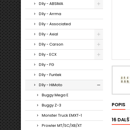
Díly - ABSIMA
Díly - Arrma
Díly - Associated
Díly - Axial
Díly - Carson
Díly - ECX
Díly - FG
Díly - Funtek
Díly - HiMoto
Buggy Mega E
POPIS
Buggy Z-3
Monster Truck EMXT-1
16 DALŠ
Prowler MT/SC/XB/XT