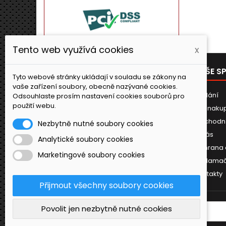
Tento web využívá cookies
x
PRODUKTY
NAŠE S
Tyto webové stránky ukládají v souladu se zákony na
vaše zařízení soubory, obecně nazývané cookies.
Novinky
Dodání
Odsouhlaste prosím nastavení cookies souborů pro
použití webu.
Jak naku
Obchodn
Nezbytně nutné soubory cookies
O nás
Analytické soubory cookies
Ochrana 
Marketingové soubory cookies
Reklamač
Kontakty
Přijmout všechny soubory cookies
Povolit jen nezbytně nutné cookies
ODBĚR NOVINEK