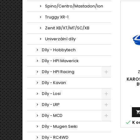
Spino/Centro/Mastadon/Ion
Truggy XR-1
Zenit XB/XT/MT/SC/XB
Univerzální díly
Díly - Hobbytech
Díly - HPI Maverick
Díly - HPI Racing
KAROS
Díly - Kavan
B
Díly - Losi
Díly - LRP
Díly - MCD

K o
Díly - Mugen Seiki
Díly - RC4WD