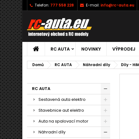
Telefon:
777 558 228
E-mail:
info@rc-auta.eu
RC AUTA
NOVINKY
VÝPRODEJ
Domů
RC AUTA
Náhradní díly
Díly - Hi
RC AUTA
Sestavená auta elektro
Stavebnice aut elektro
Auta na spalovací motor
Náhradní díly