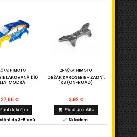
AČKA:
HIMOTO
ZNAČKA:
HIMOTO
ZNAČ
IE LAKOVANÁ 1:10
DRŽÁK KAROSERIE - ZADNÍ,
OZUBE
LLY, MODRÁ
1KS (ON-ROAD)
PŘEVODU
(30
Cena
Cena
C
27,66 €
3,92 €
3
Přidat do košíku
Přidat do košíku
Při




slání do 3-5 dnů
Skladem
K odesl