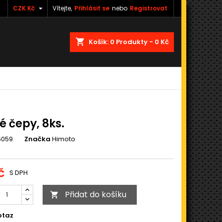

CZK Kč
Vítejte,
Přihlásit se
nebo
Registrovat
shopping_cart
Košík:
0
Produkty - 0 Kč
é čepy, 8ks.
6059
Značka
Himoto
č
S DPH
Přidat do košíku

otaz