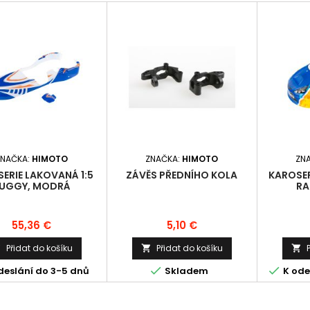
ZNAČKA:
HIMOTO
ZNAČKA:
HIMOTO
ZN
ERIE LAKOVANÁ 1:5
ZÁVĚS PŘEDNÍHO KOLA
KAROSER
UGGY, MODRÁ
RA
Cena
Cena
55,36 €
5,10 €
Přidat do košíku
Přidat do košíku





deslání do 3-5 dnů
Skladem
K ode