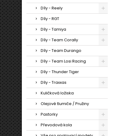
Díly - Reely
Díly - RGT
Díly - Tamiya
Díly - Team Corally
Díly - Team Durango
Díly - Team Losi Racing
Díly - Thunder Tiger
Díly - Traxxas
Kuličková ložiska
Olejové tlumiče / Pružiny
Pastorky
Převodová kola
Vše pro spalovací modely