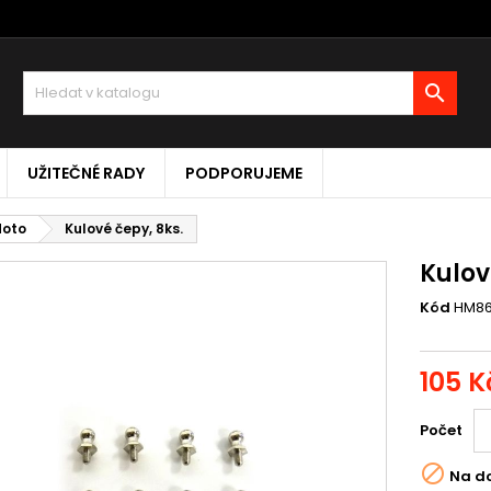

UŽITEČNÉ RADY
PODPORUJEME
Moto
Kulové čepy, 8ks.
Kulov
Kód
HM8
105 K
Počet

Na d