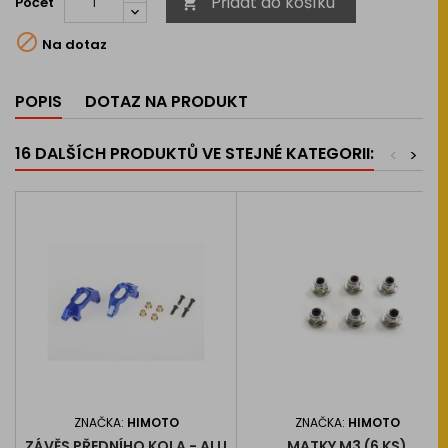
Přidat do košíku
Počet


Na dotaz
POPIS
DOTAZ NA PRODUKT
16 DALŠÍCH PRODUKTŮ VE STEJNÉ KATEGORII:
<
>
ZNAČKA:
HIMOTO
ZNAČKA:
HIMOTO
ZÁVĚS PŘEDNÍHO KOLA - ALU
MATKY M3 (6 KS)