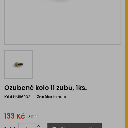
Ozubené kolo 11 zubů, 1ks.
Kód
HM86032
Značka
Himoto
133 Kč
S DPH