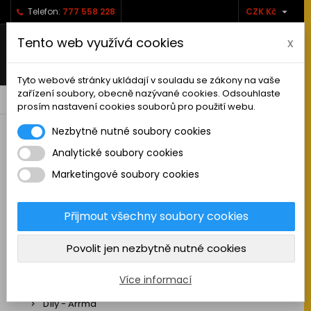

Telefon:
777 558 228
CZK Kč
Tento web využívá cookies
x
Tyto webové stránky ukládají v souladu se zákony na vaše
zařízení soubory, obecně nazývané cookies. Odsouhlaste
0



shopping_cart
prosím nastavení cookies souborů pro použití webu.
Nezbytně nutné soubory cookies
Analytické soubory cookies
RC AUTA
Marketingové soubory cookies
Sestavená auta elektro
Stavebnice aut elektro
Přijmout všechny soubory cookies
Auta na spalovací motor
Povolit jen nezbytně nutné cookies
Náhradní díly
Díly - ABSIMA
Více informací
Díly - Arrma