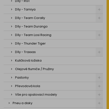
Díly - RGT
Díly - Tamiya
Díly - Team Corally
Díly - Team Durango
Díly - Team Losi Racing
Díly - Thunder Tiger
Díly - Traxxas
Kuličková ložiska
Olejové tlumiče / Pružiny
Pastorky
Převodová kola
Vše pro spalovací modely
Pneu a disky