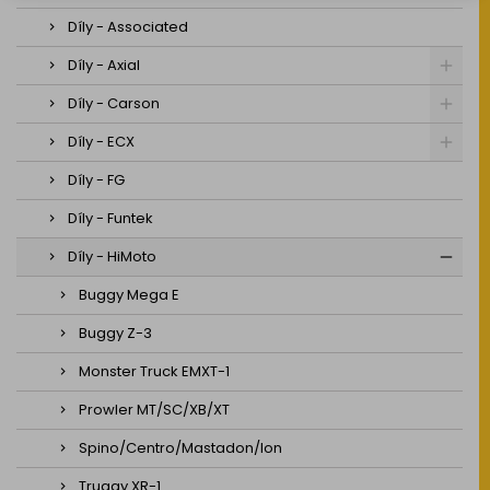
Díly - Associated
Díly - Axial
Díly - Carson
Díly - ECX
Díly - FG
Díly - Funtek
Díly - HiMoto
Buggy Mega E
Buggy Z-3
Monster Truck EMXT-1
Prowler MT/SC/XB/XT
Spino/Centro/Mastadon/Ion
Truggy XR-1