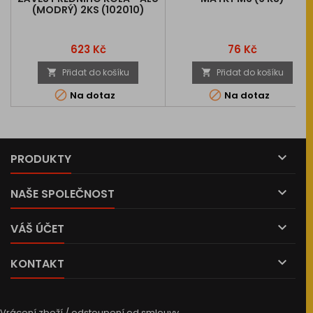
(MODRÝ) 2KS (102010)
Cena
Cena
623 Kč
76 Kč
Přidat do košíku
Přidat do košíku




Na dotaz
Na dotaz

PRODUKTY

NAŠE SPOLEČNOST

VÁŠ ÚČET

KONTAKT
Vrácení zboží / odstoupení od smlouvy