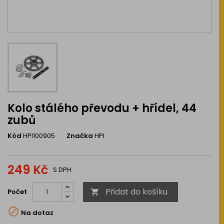
Kolo stálého převodu + hřídel, 44
zubů
Kód
HPI100905
Značka
HPI
249 Kč
S DPH
Přidat do košíku
Počet


Na dotaz