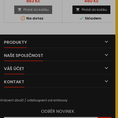
Cena
Cena
863 Kč
460 Kč
Přidat do košíku
Přidat do košíku




Na dotaz
Skladem

PRODUKTY

NAŠE SPOLEČNOST

VÁŠ ÚČET

KONTAKT
Vrácení zboží / odstoupení od smlouvy
ODBĚR NOVINEK