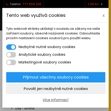

Telefon:
777 558 228
CZK Kč
Tento web využívá cookies
x
Tyto webové stránky ukládají v souladu se zákony na vaše
zařízení soubory, obecně nazývané cookies. Odsouhlaste
0



shopping_cart
prosím nastavení cookies souborů pro použití webu.
Nezbytně nutné soubory cookies
Analytické soubory cookies
RC AUTA
Marketingové soubory cookies
Sestavená auta elektro
Stavebnice aut elektro
Přijmout všechny soubory cookies
Auta na spalovací motor
Povolit jen nezbytně nutné cookies
Náhradní díly
Díly - ABSIMA
Více informací
Díly - Arrma