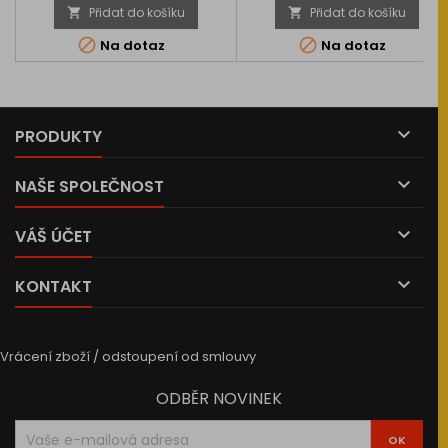
Přidat do košíku
Přidat do košíku




Na dotaz
Na dotaz

PRODUKTY

NAŠE SPOLEČNOST

VÁŠ ÚČET

KONTAKT
Vrácení zboží / odstoupení od smlouvy
ODBĚR NOVINEK