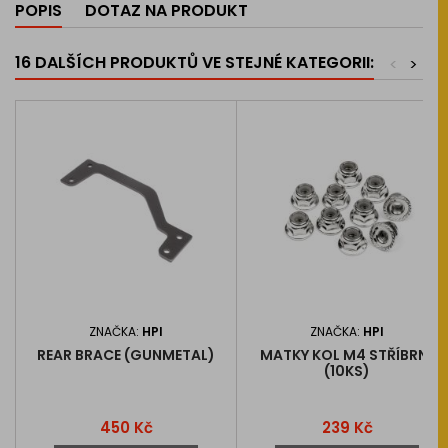
POPIS
DOTAZ NA PRODUKT
16 DALŠÍCH PRODUKTŮ VE STEJNÉ KATEGORII:
<
>
ZNAČKA:
HPI
ZNAČKA:
HPI
REAR BRACE (GUNMETAL)
MATKY KOL M4 STŘÍBRNÉ
(10KS)
Cena
Cena
450 Kč
239 Kč