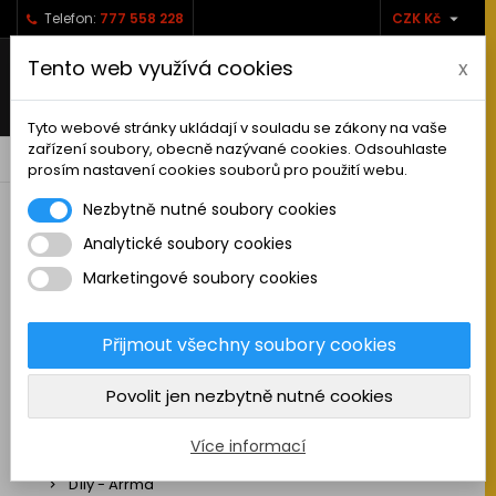

Telefon:
777 558 228
CZK Kč
Tento web využívá cookies
x
Tyto webové stránky ukládají v souladu se zákony na vaše
zařízení soubory, obecně nazývané cookies. Odsouhlaste
0



shopping_cart
prosím nastavení cookies souborů pro použití webu.
Nezbytně nutné soubory cookies
Analytické soubory cookies
RC AUTA
Marketingové soubory cookies
Sestavená auta elektro
Stavebnice aut elektro
Přijmout všechny soubory cookies
Auta na spalovací motor
Povolit jen nezbytně nutné cookies
Náhradní díly
Díly - ABSIMA
Více informací
Díly - Arrma