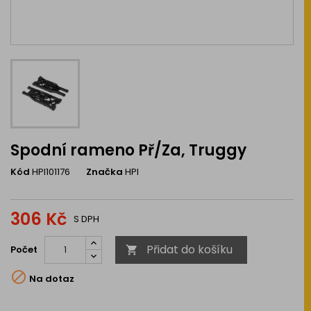
Spodní rameno Př/Za, Truggy
Kód
HPI101176
Značka
HPI
306 Kč
S DPH
Přidat do košíku
Počet


Na dotaz