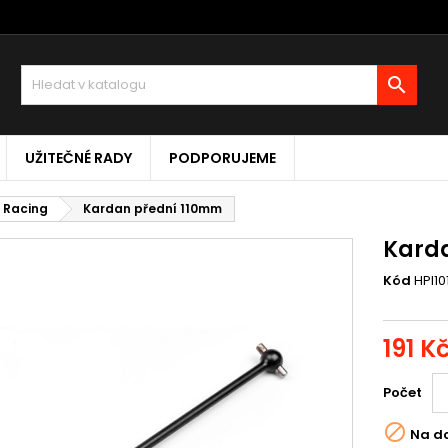

UŽITEČNÉ RADY
PODPORUJEME
I Racing
Kardan přední 110mm
Kard
Kód
HPI10
191 K
Počet

Na d