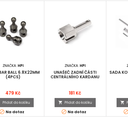
ZNAČKA:
HPI
ZNAČKA:
HPI
BAR BALL 6.8X22MM
UNAŠEČ ZADNÍ ČÁSTI
SADA KO
(4PCS)
CENTRÁLNÍHO KARDANU
5X31 MM
Cena
Cena
479 Kč
181 Kč
Přidat do košíku
Přidat do košíku





Na dotaz
Na dotaz