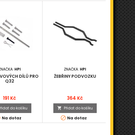
ZNAČKA:
HPI
ZNAČKA:
HPI
ZN
VOVÝCH DÍLŮ PRO
ŽEBŘINY PODVOZKU
PLASTO
Q32
LEVÁ/PRA
FL
Cena
Cena
191 Kč
364 Kč
Přidat do košíku
Přidat do košíku
Při





Na dotaz
Na dotaz
N