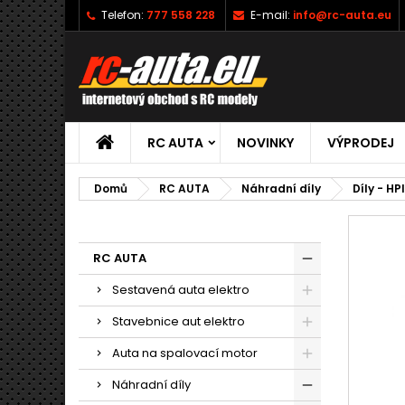
Telefon:
777 558 228
E-mail:
info@rc-auta.eu
RC AUTA
NOVINKY
VÝPRODEJ
Domů
RC AUTA
Náhradní díly
Díly - HP
RC AUTA
Sestavená auta elektro
Stavebnice aut elektro
Auta na spalovací motor
Náhradní díly