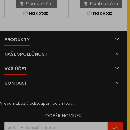
Přidat do košíku
Přidat do košíku




Na dotaz
Na dotaz

PRODUKTY

NAŠE SPOLEČNOST

VÁŠ ÚČET

KONTAKT
Vrácení zboží / odstoupení od smlouvy
ODBĚR NOVINEK