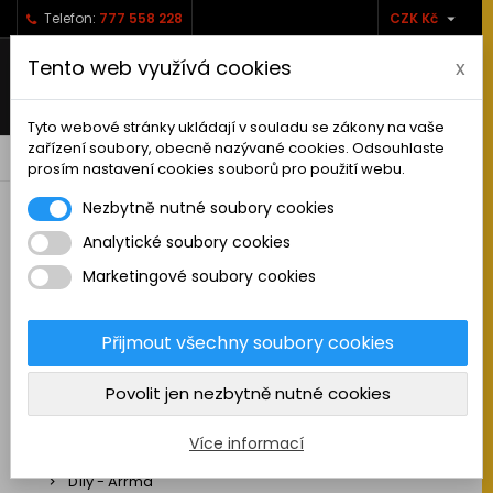

Telefon:
777 558 228
CZK Kč
Tento web využívá cookies
x
Tyto webové stránky ukládají v souladu se zákony na vaše
zařízení soubory, obecně nazývané cookies. Odsouhlaste
0



shopping_cart
prosím nastavení cookies souborů pro použití webu.
Nezbytně nutné soubory cookies
Analytické soubory cookies
RC AUTA
Marketingové soubory cookies
Sestavená auta elektro
Stavebnice aut elektro
Přijmout všechny soubory cookies
Auta na spalovací motor
Povolit jen nezbytně nutné cookies
Náhradní díly
Díly - ABSIMA
Více informací
Díly - Arrma