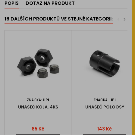
POPIS
DOTAZ NA PRODUKT
16 DALŠÍCH PRODUKTŮ VE STEJNÉ KATEGORII:
<
>
ZNAČKA:
HPI
ZNAČKA:
HPI
UNAŠEČ KOLA, 4KS
UNAŠEČ POLOOSY
Cena
Cena
85 Kč
143 Kč