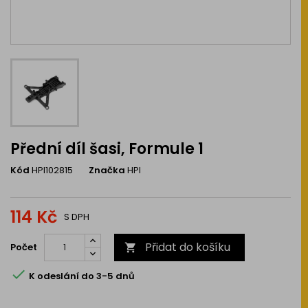
Přední díl šasi, Formule 1
Kód
HPI102815
Značka
HPI
114 Kč
S DPH
Přidat do košíku
Počet


K odeslání do 3-5 dnů