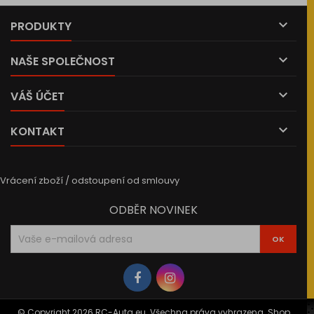

PRODUKTY

NAŠE SPOLEČNOST

VÁŠ ÚČET

KONTAKT
Vrácení zboží / odstoupení od smlouvy
ODBĚR NOVINEK
© Copyright 2026 RC-Auta.eu. Všechna práva vyhrazena. Shop