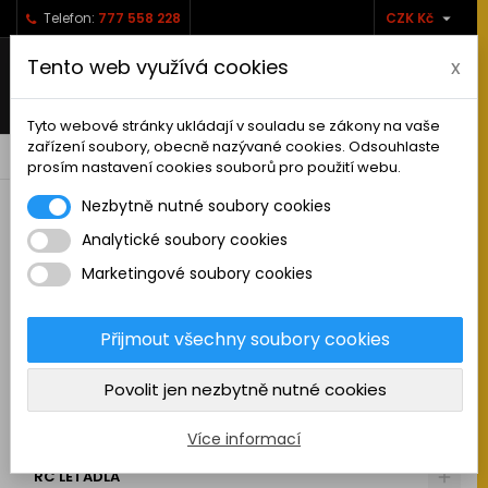

Telefon:
777 558 228
CZK Kč
Tento web využívá cookies
x
Tyto webové stránky ukládají v souladu se zákony na vaše
zařízení soubory, obecně nazývané cookies. Odsouhlaste
0



shopping_cart
prosím nastavení cookies souborů pro použití webu.
Nezbytně nutné soubory cookies
Analytické soubory cookies
RC AUTA
Marketingové soubory cookies
KAMIONY A NÁKLADNÍ AUTA
MAKETOVÉ DOPLŇKY
Přijmout všechny soubory cookies
STAVEBNÍ STROJE
Povolit jen nezbytně nutné cookies
LODĚ
MOTOCYKLY
Více informací
RC LETADLA