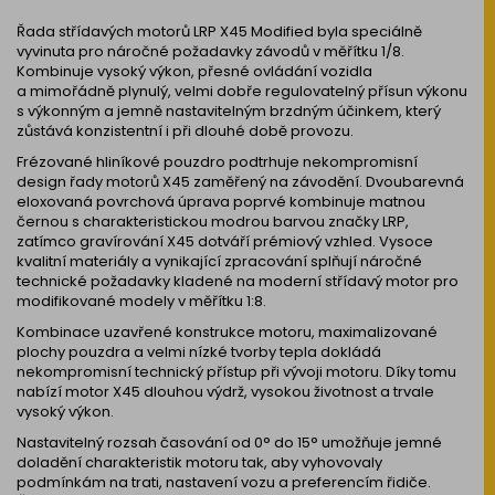
Řada střídavých motorů LRP X45 Modified byla speciálně
vyvinuta pro náročné požadavky závodů v měřítku 1/8.
Kombinuje vysoký výkon, přesné ovládání vozidla
a mimořádně plynulý, velmi dobře regulovatelný přísun výkonu
s výkonným a jemně nastavitelným brzdným účinkem, který
zůstává konzistentní i při dlouhé době provozu.
Frézované hliníkové pouzdro podtrhuje nekompromisní
design řady motorů X45 zaměřený na závodění. Dvoubarevná
eloxovaná povrchová úprava poprvé kombinuje matnou
černou s charakteristickou modrou barvou značky LRP,
zatímco gravírování X45 dotváří prémiový vzhled. Vysoce
kvalitní materiály a vynikající zpracování splňují náročné
technické požadavky kladené na moderní střídavý motor pro
modifikované modely v měřítku 1:8.
Kombinace uzavřené konstrukce motoru, maximalizované
plochy pouzdra a velmi nízké tvorby tepla dokládá
nekompromisní technický přístup při vývoji motoru. Díky tomu
nabízí motor X45 dlouhou výdrž, vysokou životnost a trvale
vysoký výkon.
Nastavitelný rozsah časování od 0° do 15° umožňuje jemné
doladění charakteristik motoru tak, aby vyhovovaly
podmínkám na trati, nastavení vozu a preferencím řidiče.