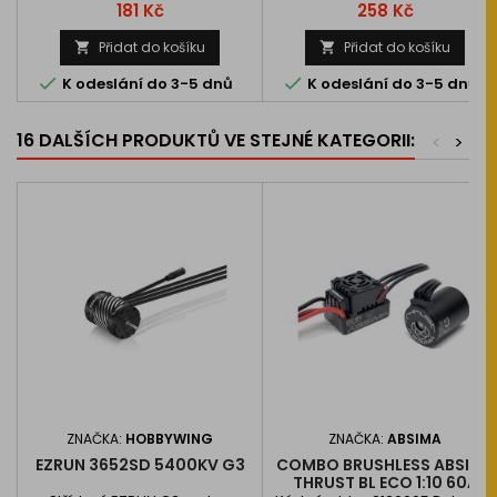
Cena
Cena
181 Kč
258 Kč
Přidat do košíku
Přidat do košíku




K odeslání do 3-5 dnů
K odeslání do 3-5 dnů
16 DALŠÍCH PRODUKTŮ VE STEJNÉ KATEGORII:
<
>
ZNAČKA:
HOBBYWING
ZNAČKA:
ABSIMA
EZRUN 3652SD 5400KV G3
COMBO BRUSHLESS ABSIMA
THRUST BL ECO 1:10 60A