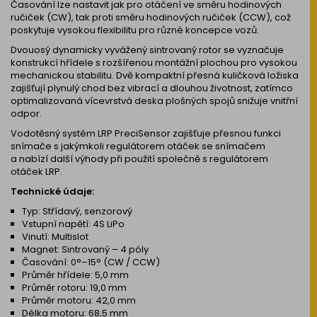
Časování lze nastavit jak pro otáčení ve směru hodinových
ručiček (CW), tak proti směru hodinových ručiček (CCW), což
poskytuje vysokou flexibilitu pro různé koncepce vozů.
Dvouosý dynamicky vyvážený sintrovaný rotor se vyznačuje
konstrukcí hřídele s rozšířenou montážní plochou pro vysokou
mechanickou stabilitu. Dvě kompaktní přesná kuličková ložiska
zajišťují plynulý chod bez vibrací a dlouhou životnost, zatímco
optimalizovaná vícevrstvá deska plošných spojů snižuje vnitřní
odpor.
Vodotěsný systém LRP PreciSensor zajišťuje přesnou funkci
snímače s jakýmkoli regulátorem otáček se snímačem
a nabízí další výhody při použití společně s regulátorem
otáček LRP.
Technické údaje:
Typ: Střídavý, senzorový
Vstupní napětí: 4S LiPo
Vinutí: Multislot
Magnet: Sintrovaný – 4 póly
Časování: 0°–15° (CW / CCW)
Průměr hřídele: 5,0 mm
Průměr rotoru: 19,0 mm
Průměr motoru: 42,0 mm
Délka motoru: 68,5 mm