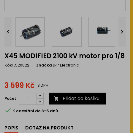


X45 MODIFIED 2100 kV motor pro 1/8
Kód
L520822
Značka
LRP Electronic
3 599 Kč
S DPH
Přidat do košíku
Počet


K odeslání do 3-5 dnů
POPIS
DOTAZ NA PRODUKT