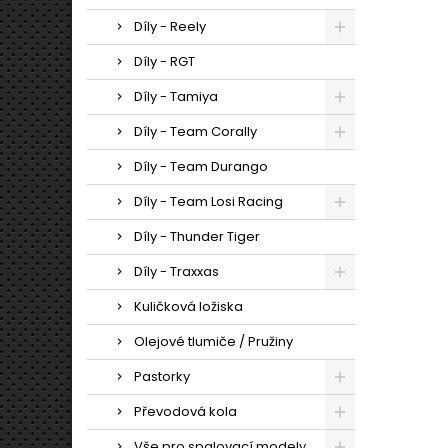
Díly - Reely
Díly - RGT
Díly - Tamiya
Díly - Team Corally
Díly - Team Durango
Díly - Team Losi Racing
Díly - Thunder Tiger
Díly - Traxxas
Kuličková ložiska
Olejové tlumiče / Pružiny
Pastorky
Převodová kola
Vše pro spalovací modely