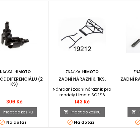
ZNAČKA:
HIMOTO
ZNAČKA:
HIMOTO
ZN
ČE DIFERENCIÁLU (2
ZADNÍ NÁRAZNÍK, 1KS.
ZADNÍ R
KS)
Náhradní zadní nárazník pro
modely Himoto SC 1/16
Cena
Cena
306 Kč
143 Kč
Přidat do košíku
Přidat do košíku





Na dotaz
Na dotaz