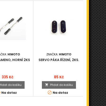
AČKA:
HIMOTO
ZNAČKA:
HIMOTO
ZNAČ
AMENO, HORNÍ 2KS
SERVO PÁKA ŘÍZENÍ, 2KS.
DRŽÁK R
Cena
Cena
335 Kč
85 Kč
Přidat do košíku
Přidat do košíku
Při





Na dotaz
Na dotaz
N