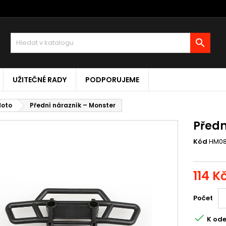

UŽITEČNÉ RADY
PODPORUJEME
Moto
Přední nárazník – Monster
Předn
Kód
HM0
114 K
Počet

K ode