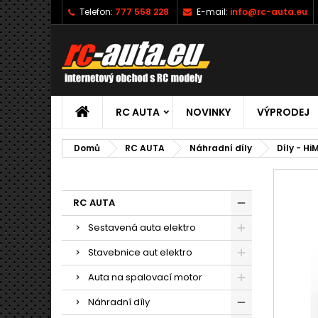
Telefon:
777 558 228
E-mail:
info@rc-auta.eu
RC AUTA
NOVINKY
VÝPRODEJ
Domů
RC AUTA
Náhradní díly
Díly - Hi
RC AUTA
Sestavená auta elektro
Stavebnice aut elektro
Auta na spalovací motor
Náhradní díly