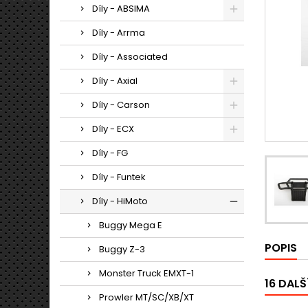
Díly - ABSIMA
Díly - Arrma
Díly - Associated
Díly - Axial
Díly - Carson
Díly - ECX
Díly - FG
Díly - Funtek
Díly - HiMoto
Buggy Mega E
POPIS
Buggy Z-3
Monster Truck EMXT-1
16 DALŠ
Prowler MT/SC/XB/XT