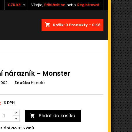

CZK Kč
Vítejte,
Přihlásit se
nebo
Registrovat
shopping_cart
Košík:
0
Produkty - 0 Kč
í nárazník – Monster
8002
Značka
Himoto
č
S DPH
Přidat do košíku

slání do 3-5 dnů