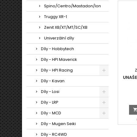
Spino/Centro/Mastadon/Ion
Truggy XR-1
Zenit XB/XT/MT/SC/XB
Univerzální díly
Díly - Hobbytech
Díly - HPI Maverick
Díly - HPI Racing
UNAŠE
Díly - Kavan
Díly - Losi
Díly - LRP
Díly - MCD
Díly - Mugen Seiki
Díly - RC4WD