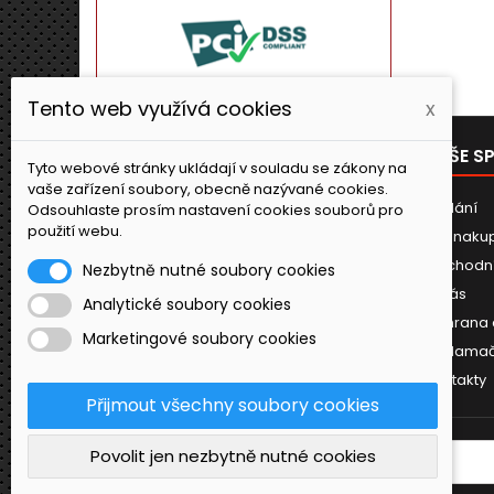
Tento web využívá cookies
x
PRODUKTY
NAŠE S
Tyto webové stránky ukládají v souladu se zákony na
vaše zařízení soubory, obecně nazývané cookies.
Novinky
Dodání
Odsouhlaste prosím nastavení cookies souborů pro
použití webu.
Jak naku
Obchodn
Nezbytně nutné soubory cookies
O nás
Analytické soubory cookies
Ochrana 
Marketingové soubory cookies
Reklamač
Kontakty
Přijmout všechny soubory cookies
Povolit jen nezbytně nutné cookies
ODBĚR NOVINEK