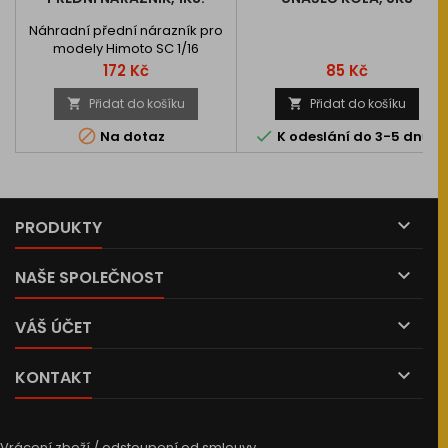
Náhradní přední nárazník pro
modely Himoto SC 1/16
Cena
Cena
172 Kč
85 Kč
Přidat do košíku
Přidat do košíku




Na dotaz
K odeslání do 3-5 dnů

PRODUKTY

NAŠE SPOLEČNOST

VÁŠ ÚČET

KONTAKT
Vrácení zboží / odstoupení od smlouvy