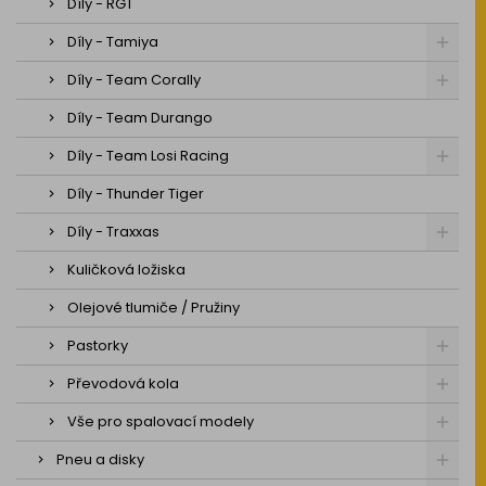
Díly - RGT
Díly - Tamiya
Díly - Team Corally
Díly - Team Durango
Díly - Team Losi Racing
Díly - Thunder Tiger
Díly - Traxxas
Kuličková ložiska
Olejové tlumiče / Pružiny
Pastorky
Převodová kola
Vše pro spalovací modely
Pneu a disky