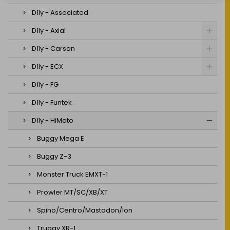
Díly - Associated
Díly - Axial
Díly - Carson
Díly - ECX
Díly - FG
Díly - Funtek
Díly - HiMoto
Buggy Mega E
Buggy Z-3
Monster Truck EMXT-1
Prowler MT/SC/XB/XT
Spino/Centro/Mastadon/Ion
Truggy XR-1