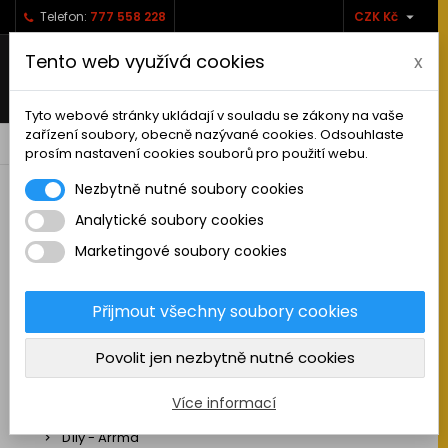

Telefon:
777 558 228
CZK Kč
Tento web využívá cookies
x
Tyto webové stránky ukládají v souladu se zákony na vaše
zařízení soubory, obecně nazývané cookies. Odsouhlaste
0



shopping_cart
prosím nastavení cookies souborů pro použití webu.
Nezbytně nutné soubory cookies
Analytické soubory cookies
RC AUTA
Marketingové soubory cookies
Sestavená auta elektro
Stavebnice aut elektro
Přijmout všechny soubory cookies
Auta na spalovací motor
Povolit jen nezbytně nutné cookies
Náhradní díly
Díly - ABSIMA
Více informací
Díly - Arrma