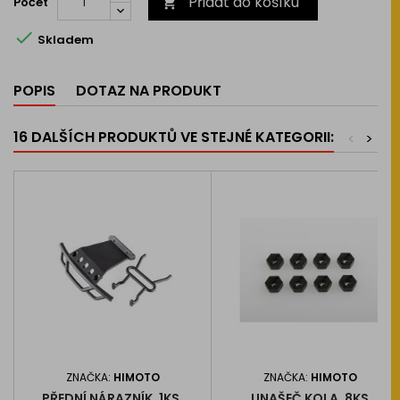
Přidat do košíku
Počet


Skladem
POPIS
DOTAZ NA PRODUKT
16 DALŠÍCH PRODUKTŮ VE STEJNÉ KATEGORII:
<
>
ZNAČKA:
HIMOTO
ZNAČKA:
HIMOTO
PŘEDNÍ NÁRAZNÍK, 1KS.
UNAŠEČ KOLA, 8KS