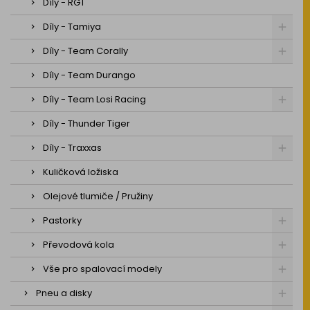
Díly - RGT
Díly - Tamiya
Díly - Team Corally
Díly - Team Durango
Díly - Team Losi Racing
Díly - Thunder Tiger
Díly - Traxxas
Kuličková ložiska
Olejové tlumiče / Pružiny
Pastorky
Převodová kola
Vše pro spalovací modely
Pneu a disky