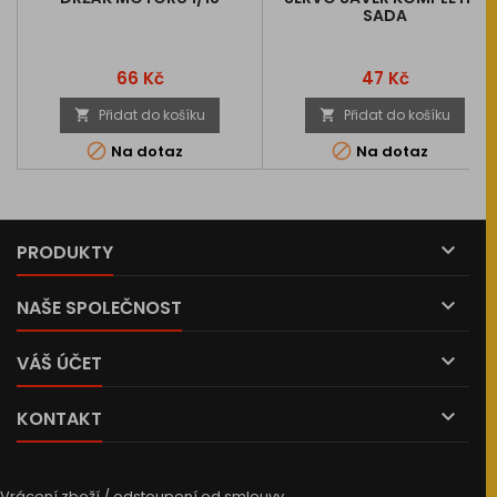
SADA
Cena
Cena
66 Kč
47 Kč
Přidat do košíku
Přidat do košíku




Na dotaz
Na dotaz

PRODUKTY

NAŠE SPOLEČNOST

VÁŠ ÚČET

KONTAKT
Vrácení zboží / odstoupení od smlouvy