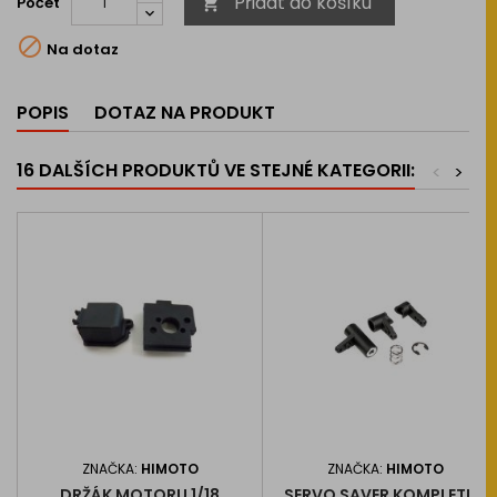
Přidat do košíku
Počet


Na dotaz
POPIS
DOTAZ NA PRODUKT
16 DALŠÍCH PRODUKTŮ VE STEJNÉ KATEGORII:
<
>
ZNAČKA:
HIMOTO
ZNAČKA:
HIMOTO
DRŽÁK MOTORU 1/18
SERVO SAVER KOMPLETNÍ,