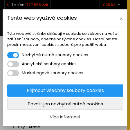

Telefon:
777 558 228
CZK Kč
Tento web využívá cookies
x
Tyto webové stránky ukládají v souladu se zákony na vaše
zařízení soubory, obecně nazývané cookies. Odsouhlaste
0



shopping_cart
prosím nastavení cookies souborů pro použití webu.
Nezbytně nutné soubory cookies
Analytické soubory cookies
RC AUTA
Marketingové soubory cookies
Sestavená auta elektro
Stavebnice aut elektro
Přijmout všechny soubory cookies
Auta na spalovací motor
Povolit jen nezbytně nutné cookies
Náhradní díly
Díly - ABSIMA
Více informací
Díly - Arrma