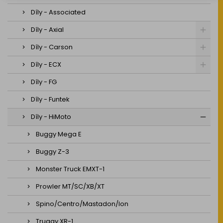
Díly - Associated
Díly - Axial
Díly - Carson
Díly - ECX
Díly - FG
Díly - Funtek
Díly - HiMoto
Buggy Mega E
Buggy Z-3
Monster Truck EMXT-1
Prowler MT/SC/XB/XT
Spino/Centro/Mastadon/Ion
Truggy XR-1