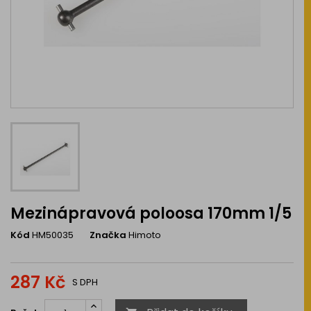
Mezinápravová poloosa 170mm 1/5
Kód
HM50035
Značka
Himoto
287 Kč
S DPH