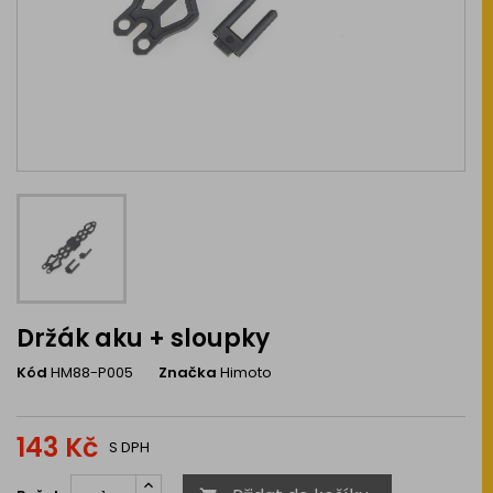
Držák aku + sloupky
Kód
HM88-P005
Značka
Himoto
143 Kč
S DPH