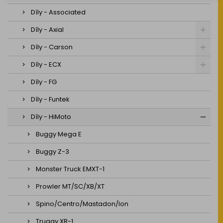
Díly - Associated
Díly - Axial
Díly - Carson
Díly - ECX
Díly - FG
Díly - Funtek
Díly - HiMoto
Buggy Mega E
Buggy Z-3
Monster Truck EMXT-1
Prowler MT/SC/XB/XT
Spino/Centro/Mastadon/Ion
Truggy XR-1