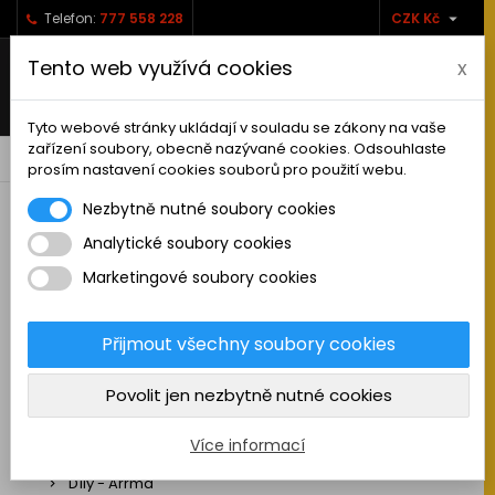

Telefon:
777 558 228
CZK Kč
Tento web využívá cookies
x
Tyto webové stránky ukládají v souladu se zákony na vaše
zařízení soubory, obecně nazývané cookies. Odsouhlaste
0



shopping_cart
prosím nastavení cookies souborů pro použití webu.
Nezbytně nutné soubory cookies
Analytické soubory cookies
RC AUTA
Marketingové soubory cookies
Sestavená auta elektro
Stavebnice aut elektro
Přijmout všechny soubory cookies
Auta na spalovací motor
Povolit jen nezbytně nutné cookies
Náhradní díly
Díly - ABSIMA
Více informací
Díly - Arrma