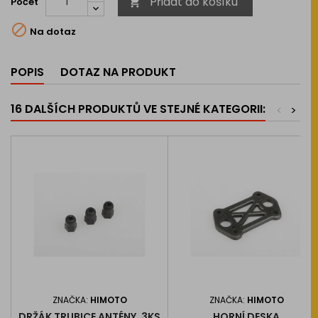
Přidat do košíku
Počet


Na dotaz
POPIS
DOTAZ NA PRODUKT
16 DALŠÍCH PRODUKTŮ VE STEJNÉ KATEGORII:
<
>
ZNAČKA:
HIMOTO
ZNAČKA:
HIMOTO
DRŽÁK TRUBICE ANTÉNY, 3KS
HORNÍ DESKA