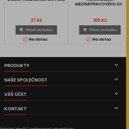
MEZINÁPRAVOVÉHO DIF.
Cena
Cena
37 Kč
105 Kč
Přidat do košíku
Přidat do košíku




Na dotaz
Na dotaz

PRODUKTY

NAŠE SPOLEČNOST

VÁŠ ÚČET

KONTAKT
Vrácení zboží / odstoupení od smlouvy