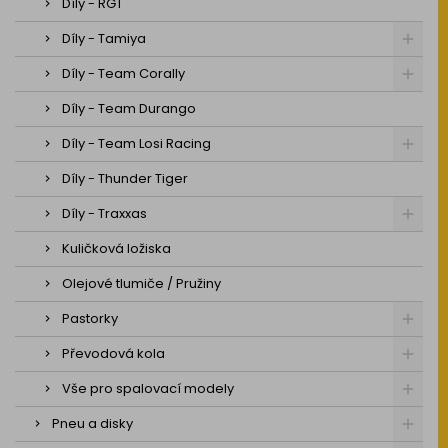
Díly - RGT
Díly - Tamiya
Díly - Team Corally
Díly - Team Durango
Díly - Team Losi Racing
Díly - Thunder Tiger
Díly - Traxxas
Kuličková ložiska
Olejové tlumiče / Pružiny
Pastorky
Převodová kola
Vše pro spalovací modely
Pneu a disky