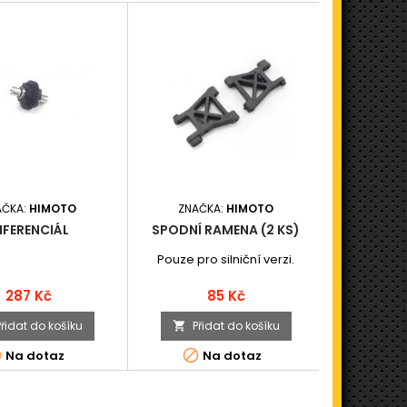
AČKA:
HIMOTO
ZNAČKA:
HIMOTO
ZNAČ
IFERENCIÁL
SPODNÍ RAMENA (2 KS)
BOČNÍ D
Pouze pro silniční verzi.
Cena
Cena
287 Kč
85 Kč
Přidat do košíku
Přidat do košíku
Při





Na dotaz
Na dotaz
K odesl