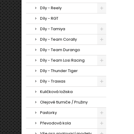
Díly - Reely
Díly - RGT
Díly - Tamiya
Díly - Team Corally
Díly - Team Durango
Díly - Team Losi Racing
Díly - Thunder Tiger
Díly - Traxxas
Kuličková ložiska
Olejové tlumiče / Pružiny
Pastorky
Převodová kola
Vše pro spalovací modely