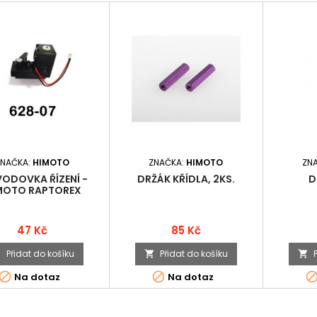
ZNAČKA:
HIMOTO
ZNAČKA:
HIMOTO
ZN
VODOVKA ŘÍZENÍ -
DRŽÁK KŘÍDLA, 2KS.
D
MOTO RAPTOREX
Cena
Cena
47 Kč
85 Kč
Přidat do košíku
Přidat do košíku





Na dotaz
Na dotaz