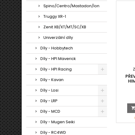
Spino/Centro/Mastadon/Ion
Truggy XR-1
Zenit XB/XT/MT/SC/XB
Univerzální díly
Díly - Hobbytech
Díly - HPI Maverick
Díly - HPI Racing
PŘE
Díly - Kavan
HI
Díly - Losi
Díly - LRP
Díly - MCD
Díly - Mugen Seiki
Díly - RC4WD