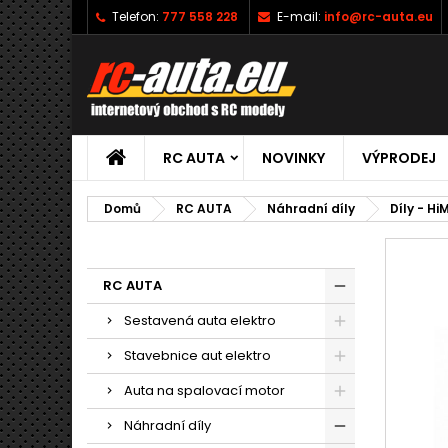
Telefon:
777 558 228
E-mail:
info@rc-auta.eu
RC AUTA
NOVINKY
VÝPRODEJ
Domů
RC AUTA
Náhradní díly
Díly - Hi
RC AUTA
Sestavená auta elektro
Stavebnice aut elektro
Auta na spalovací motor
Náhradní díly