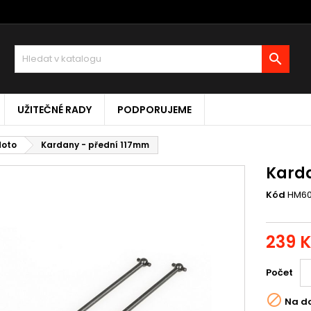

UŽITEČNÉ RADY
PODPORUJEME
Moto
Kardany - přední 117mm
Karda
Kód
HM6
239 
Počet

Na d