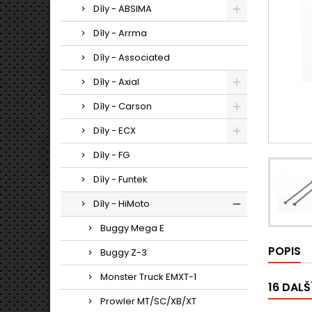
Díly - ABSIMA
Díly - Arrma
Díly - Associated
Díly - Axial
Díly - Carson
Díly - ECX
Díly - FG
Díly - Funtek
Díly - HiMoto
Buggy Mega E
POPIS
Buggy Z-3
Monster Truck EMXT-1
16 DALŠ
Prowler MT/SC/XB/XT