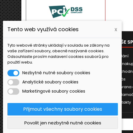
Tento web využívá cookies
x
PRODUKTY
NAŠE S
Tyto webové stránky ukládají v souladu se zákony na
vaše zařízení soubory, obecně nazývané cookies.
Novinky
Dodání
Odsouhlaste prosím nastavení cookies souborů pro
použití webu.
Jak naku
Obchodn
Nezbytně nutné soubory cookies
O nás
Analytické soubory cookies
Ochrana 
Marketingové soubory cookies
Reklamač
Kontakty
Přijmout všechny soubory cookies
Povolit jen nezbytně nutné cookies
ODBĚR NOVINEK